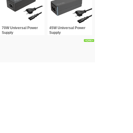
70W Universal Power
45W Universal Power
Supply
Supply
<
1
2
>
H.K. OUGUAN ELECTRONIC TECHNOLOGY LIMITED
香 港 欧 冠 电 子 技 术 有 限 公 司
Manufacturer: Dongguan Youshiku Electronics Co., Ltd
东莞优仕酷电子有限公司
E-mail:peter@usicool.com & sales@usicool.com